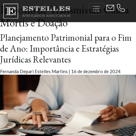
Skip
Imposto de Transmissão Causa
to
the
Mortis e Doação
content
Planejamento Patrimonial para o Fim
de Ano: Importância e Estratégias
Jurídicas Relevantes
Fernanda Depari Estelles Martins
|
16 de dezembro de 2024