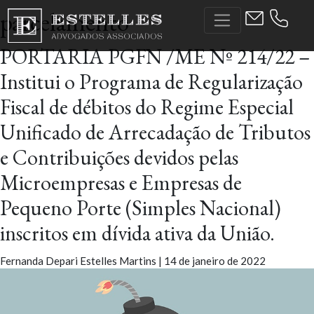
Skip
parcelamento
to
the
PORTARIA PGFN /ME Nº 214/22 –
content
Institui o Programa de Regularização
Fiscal de débitos do Regime Especial
Unificado de Arrecadação de Tributos
e Contribuições devidos pelas
Microempresas e Empresas de
Pequeno Porte (Simples Nacional)
inscritos em dívida ativa da União.
Fernanda Depari Estelles Martins
|
14 de janeiro de 2022