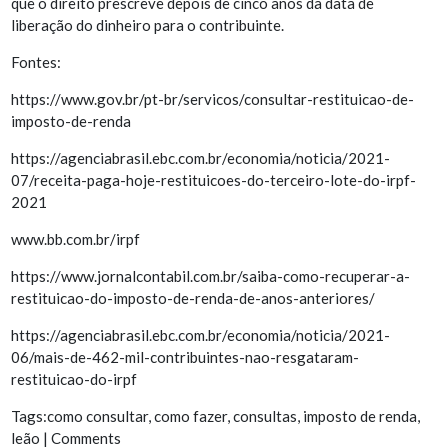
que o direito prescreve depois de cinco anos da data de
liberação do dinheiro para o contribuinte.
Fontes:
https://www.gov.br/pt-br/servicos/consultar-restituicao-de-
imposto-de-renda
https://agenciabrasil.ebc.com.br/economia/noticia/2021-
07/receita-paga-hoje-restituicoes-do-terceiro-lote-do-irpf-
2021
www.bb.com.br/irpf
https://www.jornalcontabil.com.br/saiba-como-recuperar-a-
restituicao-do-imposto-de-renda-de-anos-anteriores/
https://agenciabrasil.ebc.com.br/economia/noticia/2021-
06/mais-de-462-mil-contribuintes-nao-resgataram-
restituicao-do-irpf
Tags:
como consultar
,
como fazer
,
consultas
,
imposto de renda
,
leão
|
Comments